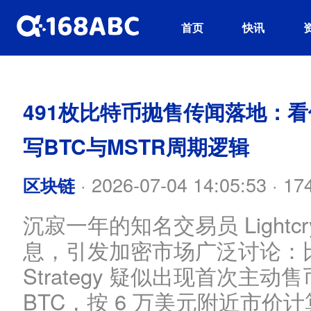
首页
快讯
491枚比特币抛售传闻落地：
写BTC与MSTR周期逻辑
·
2026-07-04 14:05:53
·
17
区块链
沉寂一年的知名交易员 Lightc
息，引发加密市场广泛讨论：
Strategy 疑似出现首次主动
BTC，按 6 万美元附近市价计