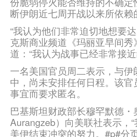
份脆弱停火能否维持的不确定
断伊朗近七周开战以来所依赖
“我认为他们非常迫切地想要达
克斯商业频道《玛丽亚早间秀
道：“我认为战事已经非常接近
一名美国官员周二表示，与伊
中，尚未安排任何日程。该官
事宜而要求匿名。
巴基斯坦财政部长穆罕默德・奥
Aurangzeb）向美联社表示
美伊结束冲突的努力。#p#分页