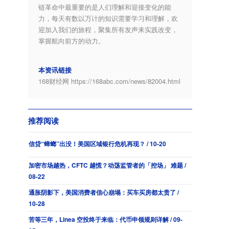
链革命中最重要的是人们理解和迎接变化的能
力，每天有数以万计的知识需要学习和理解，欢
迎加入我们的旅程，聚集所有发声来实践改变，
掌握航向前方的动力。
本资讯链接
168财经网
https://168abc.com/news/82004.html
推荐阅读
信贷“蟑螂”出没！美国区域银行危机再现？ / 10-20
加密市场越热，CFTC 越慌？动荡监管者的「控场」 难题 /
08-22
通胀阴影下，美国消费者信心崩塌：买车买房都太贵了 /
10-28
苦等三年，Linea 空投终于来临：代币申领规则详解 / 09-