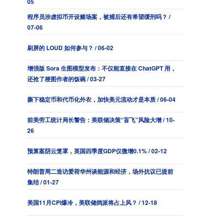
05
程序员涉虚拟币开设赌场案，被捕后还有希望缓刑吗？ /
07-06
刷屏的 LOUD 如何参与？ / 06-02
增强版 Sora 生图模型发布：不仅能直接在 ChatGPT 用，
还抢了梗图作者的饭碗 / 03-27
撕下稳定币和代币化外衣，加快美元流动才是本质 / 06-04
前美劳工统计局长警告：美联储决策“盲飞”风险大增 / 10-
26
预算案阴云笼罩，英国四季度GDP仅微增0.1% / 02-12
特朗普周二造访爱荷华州谈能源和经济，场外抗议已提前
集结 / 01-27
美国11月CPI爆冷，美联储鸽派将占上风？ / 12-18