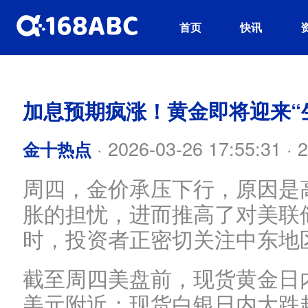
首页
快讯
加息预期疯涨！黄金即将迎来“生
·
2026-03-26 17:55:31
·
2
金十热点
周四，金价承压下行，原因是
胀的担忧，进而推高了对美联
时，投资者正密切关注中东地
截至周四美盘前，现货黄金日内
美元附近；现货白银日内大跌超