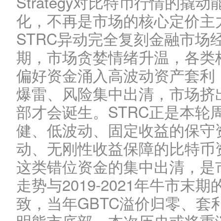
Strategy对比特币行情的
化，不再是市场的核心定价主
STRC异动完全复刻金融市场
期，市场贪婪情绪升温，各类
偏好资金涌入高波动资产套利
爆雷、风险集中出清，市场挤
部才会诞生。STRC正是本轮
健、低波动、固定收益的保守资
动、无刚性收益保障的比特币
这类错位资金的集中出清，是
走势与2019-2021年牛市末
致，当年GBTC溢价归零、套
明熊市底部，本次历史或将重