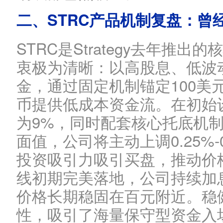
二、STRC产品机制复盘：曾
STRC是Strategy去年推
衷极为清晰：以高股息、低波
金，通过固定机制锚定100美
币提供低成本资金流。在初始设
为9%，同时配套核心托底机制
面值，公司将主动上调0.25%
投资吸引力吸引买盘，推动价
线初期完美落地，公司持续加息至
价格长期稳固在百元附近。稳
性，吸引了海量保守型资金入场