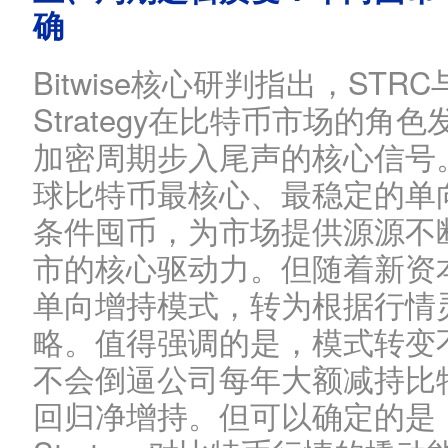
确
Bitwise核心研判指出，ST
Strategy在比特币市场的
加密周期步入尾声的核心信号。过
球比特币最核心、最稳定的单
条件囤币，为市场提供源源不
市的核心驱动力。但随着新资
单向增持模式，转为根据行情
略。值得强调的是，模式转变
不会倒逼公司每年大额减持比
回归净增持。但可以确定的是