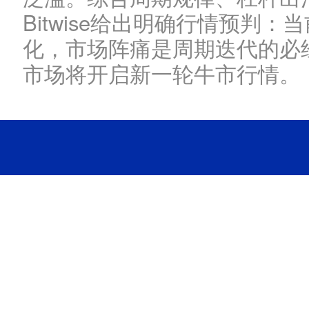
Bitwise给出明确行情预判
化，市场阵痛是周期迭代的必经
市场将开启新一轮牛市行情。