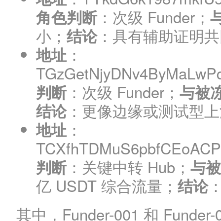
：次级 Funder；
角色判断
小；
：具有辅助证明共
结论
：
地址
TGzGetNjyDNv4ByMaLwP
：次级 Funder；
判断
与被
：更像边缘或测试型上
结论
：
地址
TCXfhTDMuS6pbfCEoAC
：关键中转 Hub；
判断
与被
亿 USDT 综合流量；
结论
其中，Funder-001 和 Fun