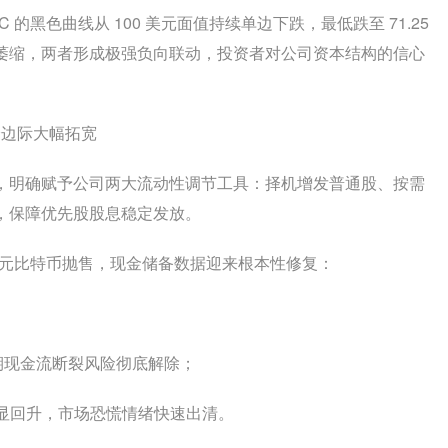
的黑色曲线从 100 美元面值持续单边下跌，最低跌至 71.25
萎缩，两者形成极强负向联动，投资者对公司资本结构的信心
全边际大幅拓宽
资本框架，明确赋予公司两大流动性调节工具：择机增发普通股、按需
，保障优先股股息稳定发放。
6 亿美元比特币抛售，现金储备数据迎来根本性修复：
短期现金流断裂风险彻底解除；
明显回升，市场恐慌情绪快速出清。