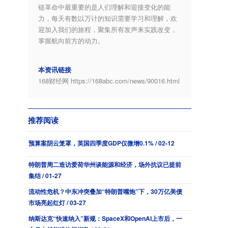
链革命中最重要的是人们理解和迎接变化的能
力，每天有数以万计的知识需要学习和理解，欢
迎加入我们的旅程，聚集所有发声来实践改变，
掌握航向前方的动力。
本资讯链接
168财经网
https://168abc.com/news/90016.html
推荐阅读
预算案阴云笼罩，英国四季度GDP仅微增0.1% / 02-12
特朗普周二造访爱荷华州谈能源和经济，场外抗议已提前
集结 / 01-27
流动性危机？中东冲突叠加“特朗普嘴炮”下，30万亿美债
市场亮起红灯 / 03-27
纳斯达克“快速纳入”新规：SpaceX和OpenAI上市后，一