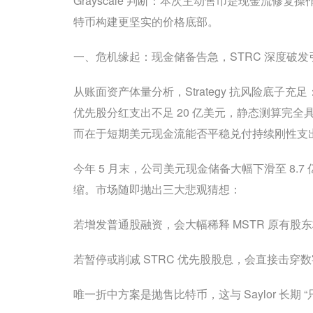
Grayscale 判断：本次主动售币是现金流
特币构建更坚实的价格底部。
一、危机缘起：现金储备告急，STRC 深度破
从账面资产体量分析，Strategy 抗风险底子充足
优先股分红支出不足 20 亿美元，静态测算完全
而在于短期美元现金流能否平稳兑付持续刚性支
今年 5 月末，公司美元现金储备大幅下滑至 8.
缩。市场随即抛出三大悲观猜想：
若增发普通股融资，会大幅稀释 MSTR 原有股
若暂停或削减 STRC 优先股股息，会直接击穿
唯一折中方案是抛售比特币，这与 Saylor 长期 