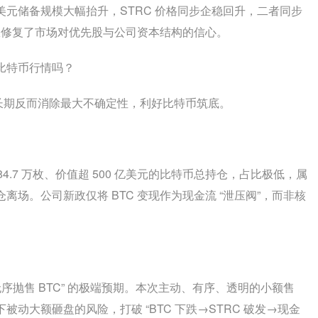
元储备规模大幅抬升，STRC 价格同步企稳回升，二者同步
有效修复了市场对优先股与公司资本结构的信心。
比特币行情吗？
限，长期反而消除最大不确定性，利好比特币筑底。
 总计 84.7 万枚、价值超 500 亿美元的比特币总持仓，占比极低，属
场。公司新政仅将 BTC 变现作为现金流 “泄压阀”，而非核
序抛售 BTC” 的极端预期。本次主动、有序、透明的小额售
动大额砸盘的风险，打破 “BTC 下跌→STRC 破发→现金