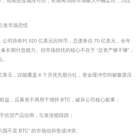
修复操作，短期适度抛压可控，长期将消除市场最大不确定性，为比
发引发市场恐慌
：公司持有约 520 亿美元比特币，总债务仅 70 亿美元，全年
具备长期付息能力。但市场担忧的核心不在于 “总资产够不够”，
出。
7 亿美元，仅能覆盖 6 个月优先股分红，资金缓冲空间被极度压
东权益，且募资不再用于增持 BTC，破坏公司核心叙事；
数字信贷产品信用，引发连锁踩踏；
“只囤不卖 BTC” 的市场信仰形成冲突。