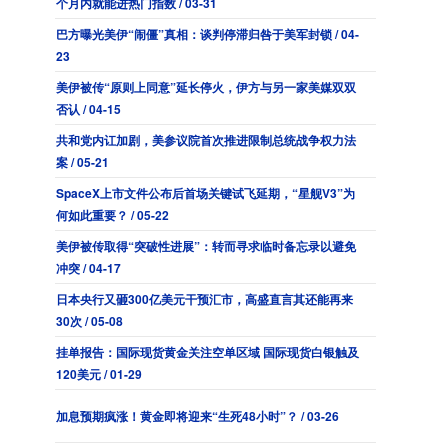
个月内就能进热门指数 / 03-31
巴方曝光美伊“闹僵”真相：谈判停滞归咎于美军封锁 / 04-
23
美伊被传“原则上同意”延长停火，伊方与另一家美媒双双
否认 / 04-15
共和党内讧加剧，美参议院首次推进限制总统战争权力法
案 / 05-21
SpaceX上市文件公布后首场关键试飞延期，“星舰V3”为
何如此重要？ / 05-22
美伊被传取得“突破性进展”：转而寻求临时备忘录以避免
冲突 / 04-17
日本央行又砸300亿美元干预汇市，高盛直言其还能再来
30次 / 05-08
挂单报告：国际现货黄金关注空单区域 国际现货白银触及
120美元 / 01-29
加息预期疯涨！黄金即将迎来“生死48小时”？ / 03-26