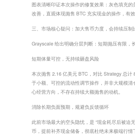
图表清晰印证本次操作的修复效果：灰色填充的美
改善，直观体现抛售 BTC 充实现金的操作，
三、市场核心疑问：加大售币力度，会持续压制
Grayscale 给出明确分层判断：短期抛压有
短期体量可控，无持续砸盘风险
本次抛售 2.16 亿美元 BTC，对比 Strategy
于小额、可控的流动性调节操作，并非大规模清仓离
心经营方向，不存在持续大额抛售的动机。
消除长期负面预期，规避负反馈循环
此前市场最大的空头隐忧，是 “现金耗尽后被迫无
币，提前补齐现金储备，彻底杜绝未来极端行情下被