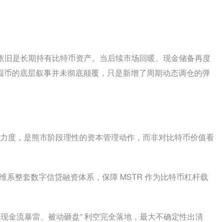
依旧是长期持有比特币资产。当后续市场回暖、现金储备再度
，单向囤币的底层叙事并未彻底颠覆，只是新增了周期动态调仓的弹
大 BTC 出售力度，是熊市阶段理性的资本管理动作，而非对比特币价值看
，维系整套数字信贷融资体系，保障 MSTR 作为比特币杠杆载
gy 现金流暴雷、被动砸盘” 利空完全落地，最大不确定性出清